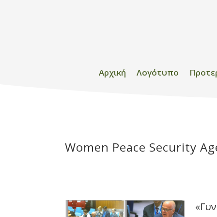
Αρχική
Λογότυπο
Προτε
Women Peace Security A
«Γυν