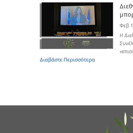
Διεθ
μπορ
Φεβ 1
Η Διε
Συνέλ
«επισ
Διαβάστε Περισσότερα