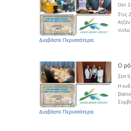
Οκτ 2
Στις 
Ατζέν
τίτλο
Διαβάστε Περισσότερα
Ο ρό
Σεπ 9
Η ενδ
βασικ
Συμβο
Διαβάστε Περισσότερα