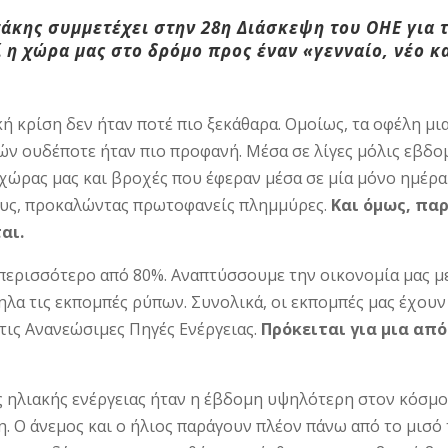
κης συμμετέχει στην 28η Διάσκεψη του ΟΗΕ για τ
ί η χώρα μας στο δρόμο προς έναν «γενναίο, νέο 
κή κρίση δεν ήταν ποτέ πιο ξεκάθαρα. Ομοίως, τα οφέλη μ
ών ουδέποτε ήταν πιο προφανή. Μέσα σε λίγες μόλις εβδο
χώρας μας και βροχές που έφεραν μέσα σε μία μόνο ημέρα
τους, προκαλώντας πρωτοφανείς πλημμύρες.
Και όμως, πα
αι.
περισσότερο από 80%. Αναπτύσσουμε την οικονομία μας μ
λα τις εκπομπές ρύπων. Συνολικά, οι εκπομπές μας έχουν 
τις Ανανεώσιμες Πηγές Ενέργειας.
Πρόκειται για μια απ
ης ηλιακής ενέργειας ήταν η έβδομη υψηλότερη στον κόσμο
 Ο άνεμος και ο ήλιος παράγουν πλέον πάνω από το μισό τ