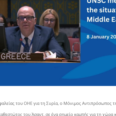
αλείας του ΟΗΕ για τη Συρία, ο Μόνιμος Αντιπρόσωπος τη
αθεστώτος του Άσαντ, σε ένα σημείο καμπής για τη χώρα 